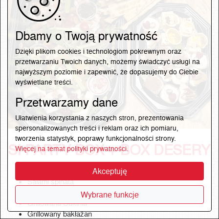
Dbamy o Twoją prywatność
Dzięki plikom cookies i technologiom pokrewnym oraz
przetwarzaniu Twoich danych, możemy świadczyć usługi na
najwyższym poziomie i zapewnić, że dopasujemy do Ciebie
wyświetlane treści.
Przetwarzamy dane
Ułatwienia korzystania z naszych stron, prezentowania
spersonalizowanych treści i reklam oraz ich pomiaru,
tworzenia statystyk, poprawy funkcjonalności strony.
SI PARTY BOX + BOX DESERY
Więcej na temat polityki prywatności.
Szynka Parma
Akceptuję
Salami spinata
Mortadela z pistacją
Wybrane funkcje
Grillowana Cukinia
Grillowany bakłażan